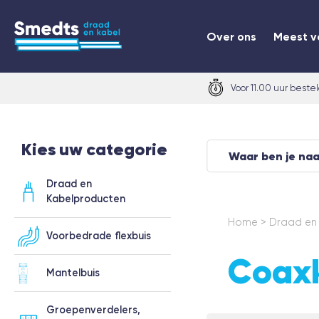
Over ons
Meest v
Voor 11.00 uur beste
Kies uw categorie
Draad en
Kabelproducten
Home
>
Draad en
Voorbedrade flexbuis
Coaxk
Mantelbuis
Groepenverdelers,