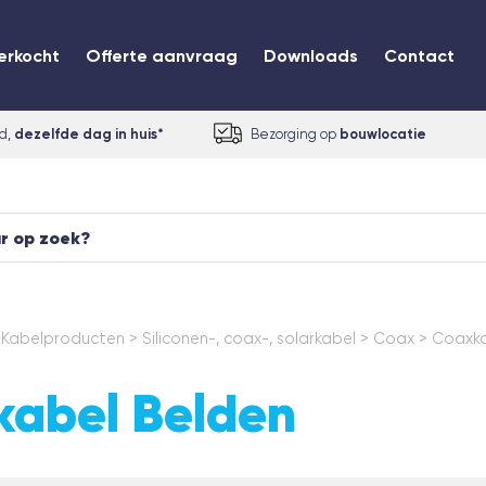
erkocht
Offerte aanvraag
Downloads
Contact
ld,
dezelfde dag in huis*
Bezorging op
bouwlocatie
 Kabelproducten
>
Siliconen-, coax-, solarkabel
>
Coax
>
Coaxka
abel Belden