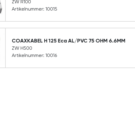
ZW R100
Artikelnummer: 10015
COAXKABEL H 125 Eca AL/PVC 75 OHM 6.6MM
ZW H500
Artikelnummer: 10016
Bestellen en Leveren
Schrijf je in voo
Onze nieuwsbr
Levertijden