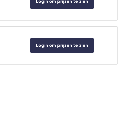
Login om prijzen te zien
Login om prijzen te zien
r
Klantenservice
ief
077 396 9188