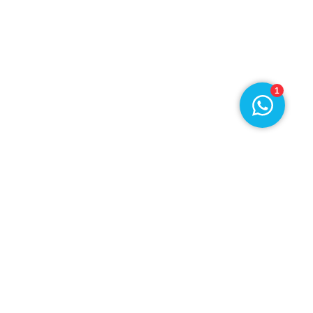
›
Chat met ons
1
© 2026
Disclaimer
Privacy