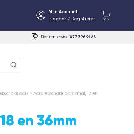
Mijn Account
Inloggen / Registreren
Klantenservice
077 396 91 88
ekschakelaars
>
Aardlekschakelaars smal, 18 en
 18 en 36mm