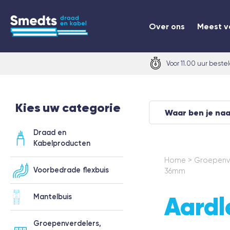
Over ons
Meest v
Voor 11.00 uur beste
Kies uw categorie
Draad en
Kabelproducten
Home
>
Groepenv
Voorbedrade flexbuis
36mm
Aardl
Mantelbuis
Groepenverdelers,