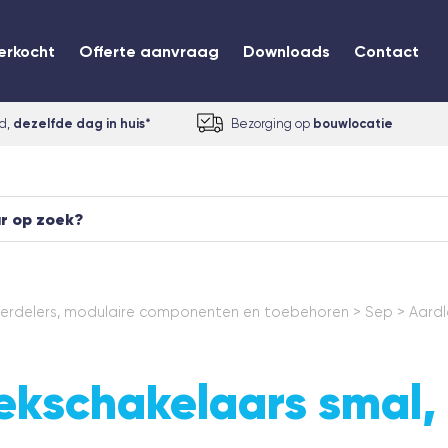
erkocht
Offerte aanvraag
Downloads
Contact
ld,
dezelfde dag in huis*
Bezorging op
bouwlocatie
erdelers, modulaire componenten en toebehoren
>
Sep
>
Aardl
ekschakelaars smal,