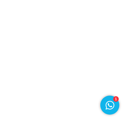
r
Klantenservice
ief
077 396 9188
›
Chat met ons
1
© 2026
Disclaimer
Privacy