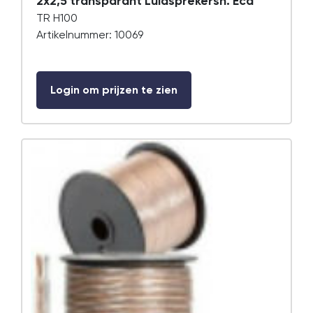
2x2,5 transparant Luidsprekersn. Eca
TR H100
Artikelnummer: 10069
Login om prijzen te zien