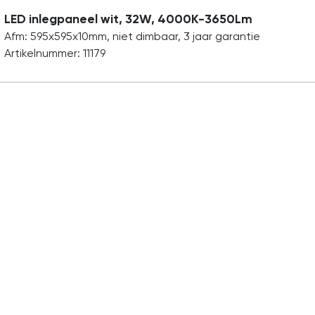
LED inlegpaneel wit, 32W, 4000K-3650Lm
Afm: 595x595x10mm, niet dimbaar, 3 jaar garantie
Artikelnummer: 11179
Bestellen en Leveren
Schrijf je in voo
Onze nieuwsbr
Levertijden
Betalen en
verzendkosten
Algemene voorwaarden