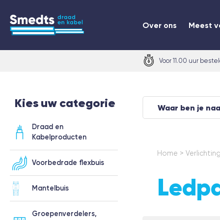
Over ons
Meest v
Voor 11.00 uur beste
Kies uw categorie
Draad en
Kabelproducten
Home
>
Verlichtin
Voorbedrade flexbuis
Ledp
Mantelbuis
Groepenverdelers,