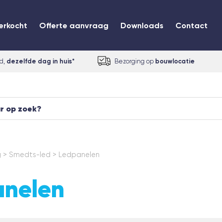
erkocht
Offerte aanvraag
Downloads
Contact
ld,
dezelfde dag in huis*
Bezorging op
bouwlocatie
g
>
Smedts-led
>
Ledpanelen
anelen