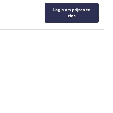
Login om prijzen te
zien
r
Klantenservice
ief
077 396 9188
›
Chat met ons