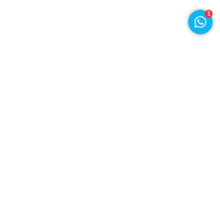
1
Draad en Kabel
Klant worden
Openingstijden
Garantie
Over ons
Bestellen en Leveren