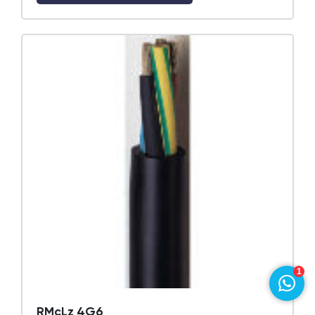
1
RMcLz 4G6