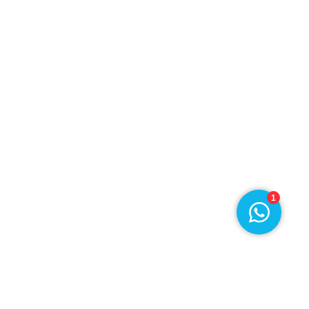
r
Klantenservice
ief
077 396 9188
›
Chat met ons
1
© 2026
Disclaimer
Privacy