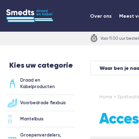
Over ons
Meest v
Voor 11.00 uur beste
Kies uw categorie
Draad en
Kabelproducten
Home
>
Spatwater
Voorbedrade flexbuis
Acces
Mantelbuis
Groepenverdelers,