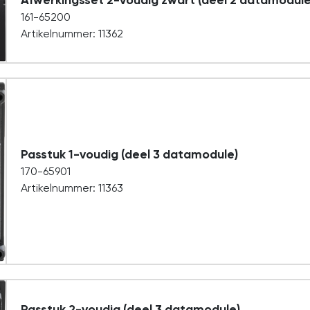
Afwerkingsset 2-voudig zwart (deel 2 datamodule
161-65200
Artikelnummer: 11362
Passtuk 1-voudig (deel 3 datamodule)
170-65901
Artikelnummer: 11363
Passtuk 2-voudig (deel 3 datamodule)