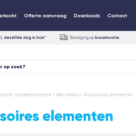
erkocht
Offerte aanvraag
Downloads
Contact
ld,
dezelfde dag in huis*
Bezorging op
bouwlocatie
dicht schakelmateriaal
>
Niko Hydro
>
Accessoires elementen
soires elementen