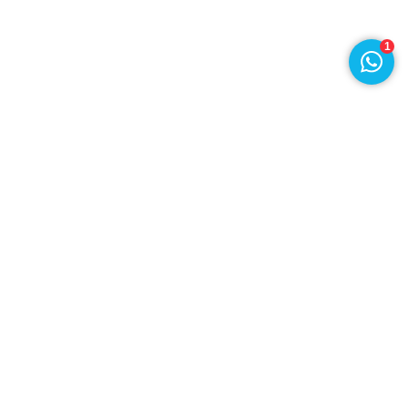
1
Draad en Kabel
Klant worden
Openingstijden
Garantie
Over ons
Bestellen en Leveren