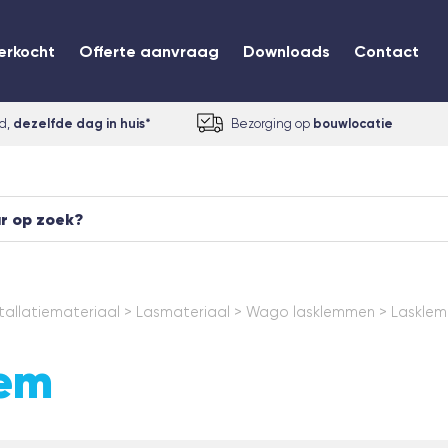
erkocht
Offerte aanvraag
Downloads
Contact
ld,
dezelfde dag in huis*
Bezorging op
bouwlocatie
stallatiemateriaal
>
Lasmateriaal
>
Wago lasklemmen
>
Lasklem
lem