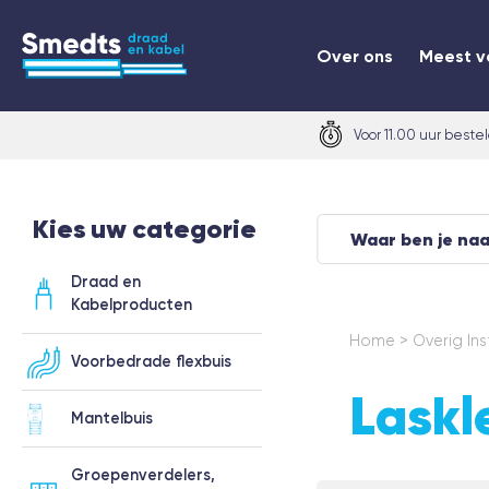
Over ons
Meest v
Voor 11.00 uur beste
Kies uw categorie
Draad en
Kabelproducten
Home
>
Overig In
Voorbedrade flexbuis
Lask
Mantelbuis
Groepenverdelers,