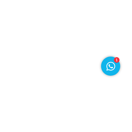
r
Klantenservice
ief
077 396 9188
›
Chat met ons
1
© 2026
Disclaimer
Privacy